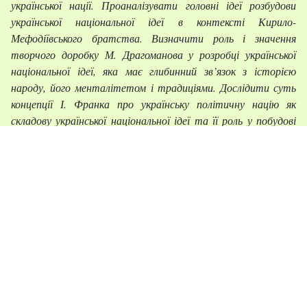
української нації. Проаналізувати головні ідеї розбудови
української національної ідеї в контексті Кирило-
Мефодіївського братства. Визначити роль і значення
творчого доробку М. Драгоманова у розробці української
національної ідеї, яка має глибинний зв’язок з історією
народу, його менталітетом і традиціями. Дослідити суть
концепції І. Франка про українську політичну націю як
складову української національної ідеї та її роль у побудові
Незалежної України.
Виклад основного матеріалу.
В статті аналізується
специфіка доби українського бароко, що стимулювала
формування української нації та української національної
ідеї, яка виступала як єдність “меча фізичного” та “меча
духовного”. Розкривається історична місія української
цивілізації в цю добу, що була тісно пов’язана з козаками, які
уособлювали дух свободи, вільної індивідуальності, захисту
рідної Батьківщини від ворогів зовнішніх та внутрішніх.
Доводиться думка про те, що Запорозька Січ, як духовна