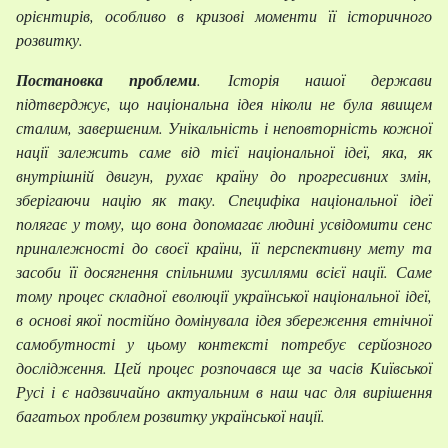
орієнтирів, особливо в кризові моменти її історичного
розвитку.
Постановка проблеми
. Історія нашої держави
підтверджує, що національна ідея ніколи не була явищем
сталим, завершеним. Унікальність і неповторність кожної
нації залежить саме від тієї національної ідеї, яка, як
внутрішній двигун, рухає країну до прогресивних змін,
зберігаючи націю як таку. Специфіка національної ідеї
полягає у тому, що вона допомагає людині усвідомити сенс
приналежності до своєї країни, її перспективну мету та
засоби її досягнення спільними зусиллями всієї нації. Саме
тому процес складної еволюції української національної ідеї,
в основі якої постійно домінувала ідея збереження етнічної
самобутності у цьому контексті потребує серйозного
дослідження. Цей процес розпочався ще за часів Київської
Русі і є надзвичайно актуальним в наш час для вирішення
багатьох проблем розвитку української нації.