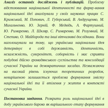
Аналіз останніх досліджень і публікацій.
Проблему
відстоювання національної ідентичності та форму-вання
національної ідеї аналізували у своїх наукових працях С.
Кримський, М. Попович, Л. Губерський, В. Андрущенко, М.
Михальченко, Ю. Зерній, Ф. Медвідь, А. Фартушний,
Ю. Римаренко, Л. Шкляр, С. Римаренко, М. Розумний, М.
Степико, О. Майборода та інші вітчизняні дослідники. Вони
наголошували на тому, що українська національна ідея
детермінує в собі державність, ідентичність,
незалежність, суверенітет, соборність і має сприяти
побудові дійсно громадянського суспільства та консолідації
сучасної України на демократичних засадах. Незважаючи
на високий рівень існуючих теоретичних розробок,
невирішеною залишається проблема формування змісту
національної ідеї та її втілення у життя в контексті
сучасної України.
Постановка завдання.
Розкрити роль національної ідеї в
добу українського бароко як вирішального етапу формування