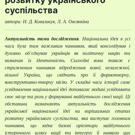
суспільства
автори: Н. Д. Ковальчук, Л. А. Овсянкіна
Актуальність теми дослідження
. Національна ідея в усі
часи була тим важливим чинником, який консолідував і
духовно об’єднував українців як політичну націю та
визначав їх ідентичність. Сьогодні вона також є
стрижневим чинником відродження нової, незалежної,
вільної України, що свідчить про її формотворчу,
конструктивно-творчу місію. У складні часи історії саме
усвідомлення національної ідеї допомагає людині усвідомити
своє місце та роль у формуванні майбутнього своєї нації. Ці
обставини визначають актуальність дослідження
української національної ідеї на вирішальних етапах
розвитку українського суспільства, яка виступає головним
чинником, що задає базові орієнтири майбутнього
історичного шляху нації та інтегрує її навколо цих